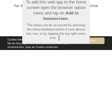
To add this web app to the home
für Ihre Gesundheit, Sicherheit und präventive
screen open the browser option
Gefäßdiagnostik.
menu and tap on
Add to
homescreen
.
The menu can be accessed by pressing
the menu hardware button if your device
has one, or by tapping the top right menu
icon
.
Cookies erleichtern die Bereitstellung unserer Dienste.
Verstanden!
Mit der Nutzung unserer Dienste erklärst du dich damit
einverstanden, dass wir Cookies verwenden.